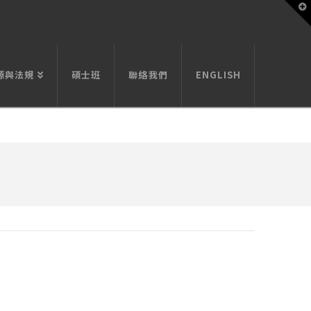
T
t
W
源與法規
碩士班
聯絡我們
ENGLISH