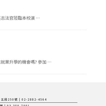
英志法官蒞臨本校演 …
就業升學的機會嗎? 參加 …
250號 | 02-2882-4564
 03-350-7001